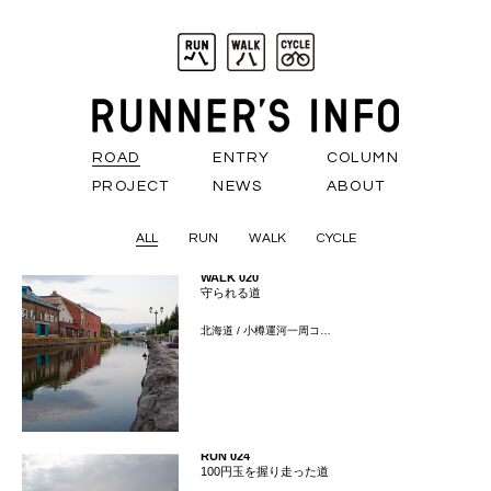
ROAD
ENTRY
COLUMN
PROJECT
NEWS
ABOUT
ALL
RUN
WALK
CYCLE
WALK 020
守られる道
北海道 / 小樽運河一周コ…
RUN 024
100円玉を握り走った道