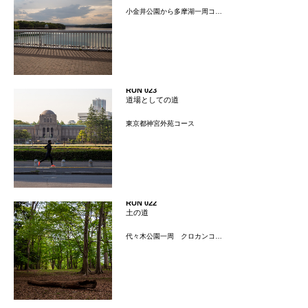
小金井公園から多摩湖一周コ…
RUN 023
道場としての道
東京都神宮外苑コース
RUN 022
土の道
代々木公園一周 クロカンコ…