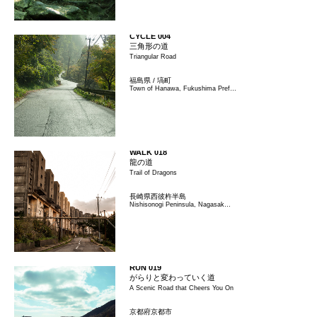
CYCLE 004
三角形の道
Triangular Road
福島県 / 塙町
Town of Hanawa, Fukushima Pref…
WALK 018
龍の道
Trail of Dragons
長崎県西彼杵半島
Nishisonogi Peninsula, Nagasak…
RUN 019
がらりと変わっていく道
A Scenic Road that Cheers You On
京都府京都市