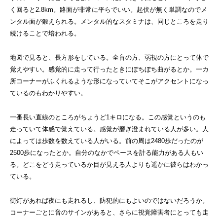
く回ると2.8km。路面が非常に平らでいい。起伏が無く単調なのでメ
ンタル面が鍛えられる。メンタル的なスタミナは、同じところを走り
続けることで培われる。
地図で見ると、長方形をしている。全盲の方、弱視の方にとって体で
覚えやすい。感覚的に走って行ったときにぼちぼち曲がるとか。一カ
所コーナーがふくれるような形になっていてそこがアクセントになっ
ているのもわかりやすい。
一番長い直線のところがちょうど1キロになる。この感覚というのも
走っていて体感で覚えている。感覚が磨ぎ澄まれている人が多い。人
によっては歩数を数えている人がいる。前の周は2480歩だったのが
2500歩になったとか。自分のなかでペースを計る能力がある人もい
る。どこをどう走っているか目が見える人よりも遥かに彼らはわかっ
ている。
街灯があれば夜にも走れるし、防犯的にもよいのではないだろうか。
コーナーごとに音のサインがあると、さらに視覚障害者にとっても走