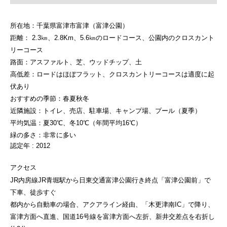
所在地：千葉県富津市富津（富津公園）
距離： 2.3㎞、2.8Km、5.6㎞のロードコース、公園内のクロスカント
リーコース
路面：アスファルト、芝、ウッドチップ、土
高低差：ロードはほぼフラット、クロスカントリーコースは適度に起
伏あり
おすすめの季節：春夏秋冬
近隣施設：トイレ、売店、駐車場、キャンプ場、プール（夏季）
平均気温：夏30℃、冬10℃（年間平均16℃）
緑の多さ：非常に多い
認定年 : 2012
アクセス
JR内房線JR青堀駅から日東交通富津公園行き終点「富津公園前」で
下車、徒歩すぐ
都内から自動車の場合、アクアライン経由、「木更津南IC」で降り、
富津方面へ直進、国道16号線を富津方面へ左折、新井交差点を右折し