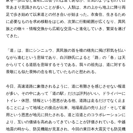
家を一歩出ると最初に出会うのは道であるが、空気のようなもので日
常あまり意識されないことが多い。人類は、木の上から地上に降り両
足で歩き始めて以来道との付き合いが始まった。衣食住、生きるため
に必要なものを求め移動をはじめ、次第に行動範囲が広くなり、異民
族との物々・情報交換から広範な交流へと進化していき、繁栄を遂げ
てきた。
「道」は、首にシンニュウ、異民族の首を槍の穂先に掲げ邪気を払い
ながら進むという意味であり、白川静氏によると「路」の「各」は天
からりてくる道筋を意味するそうである。我々の祖先は、道に対する
畏敬にも似た畏怖の念を有していたものと想われる。
今日、高速道路に象徴されるように、道に有難さを感じさせない報道
が多い。その中にあって「道の駅」だけは評判がいい。ドライバーに
トイレ・休憩、情報という恩恵がある他、道路は走るだけでなく止ま
ることによって地域との接点が出来、地場産品の売り上げ・そして雇
用という恩恵が地元に持たされる。道と沿道とのコラボレーションに
より、互いの価値を高めあってきていることが評価されている。中越
地震の時から、防災機能が見直され、今回の東日本大震災でも防災機