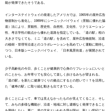
能が発揮できたそうである。
インターステイトウェイの発達したアメリカでは、1965年の屋外広告
物規制から進化し、1989年にシーニックバイウェイ（景観に優れた脇
道）法により、景観性、歴史性、自然性、文化性、リクリエーション
性、考古学性の観点から優れた道路を指定している。「道の駅」程の
大きさでなくても、ミニ「道の駅」を含めて、屋外広告物規制、沿道
の植樹・管理等沿道とのコラボレーションを高めていく運動に期待し
つつ、日本版シーニックバイウェイ、「日本風景街道」が展開されて
いる。
少子高齢化の今日、歩くことが健康的で心身のリフレッシュにいいと
のことから、お年寄りでも安心して楽しく歩けるみちが望まれる。
「道の駅」を新たに健康づくりの拠点にするとの想いでＩＴを活用し
た「健寿の駅」に取り組む動きも出てきている。
歩くことによって、車では見えなかったものが見えてくること、そし
て、みちの多様な機能が、沿道・地域に対し遺憾なく発揮できること
を期待したい。更に、道の文化といわれる我が国が、新しい世紀にお